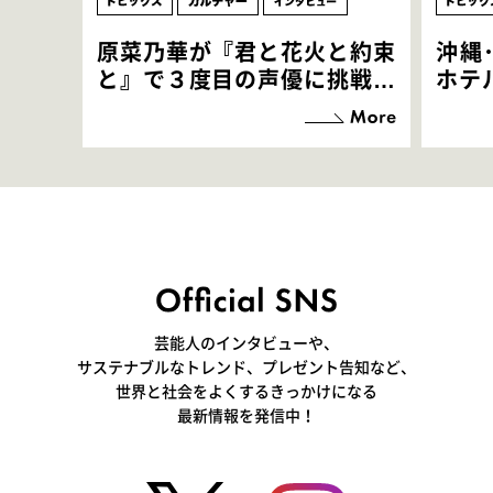
原菜乃華が『君と花火と約束
沖縄
と』で３度目の声優に挑戦！
ホテ
「お邪魔させてもらっている
端地
感覚ですが､お芝居に没頭で
すぎ
きて､すごく楽しいです」
いつ
芸能人のインタビューや、
サステナブルなトレンド、プレゼント告知など、
世界と社会をよくするきっかけになる
最新情報を発信中！