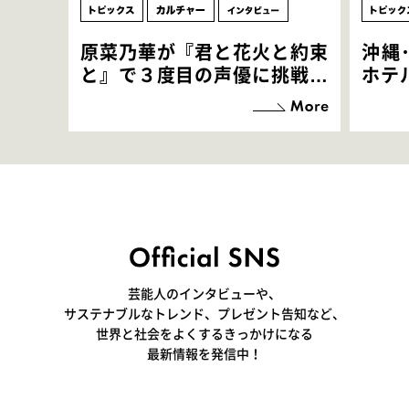
原菜乃華が『君と花火と約束
沖縄
と』で３度目の声優に挑戦！
ホテ
「お邪魔させてもらっている
端地
感覚ですが､お芝居に没頭で
すぎ
きて､すごく楽しいです」
いつ
芸能人のインタビューや、
サステナブルなトレンド、プレゼント告知など、
世界と社会をよくするきっかけになる
最新情報を発信中！