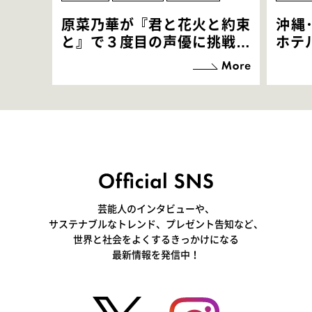
原菜乃華が『君と花火と約束
沖縄
と』で３度目の声優に挑戦！
ホテ
「お邪魔させてもらっている
端地
感覚ですが､お芝居に没頭で
すぎ
きて､すごく楽しいです」
いつ
芸能人のインタビューや、
サステナブルなトレンド、プレゼント告知など、
世界と社会をよくするきっかけになる
最新情報を発信中！