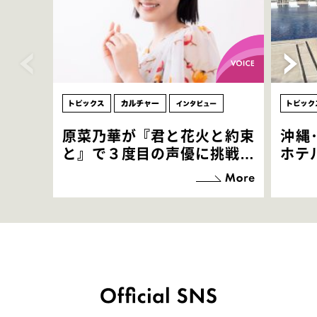
原菜乃華が『君と花火と約束
沖縄
と』で３度目の声優に挑戦！
ホテ
「お邪魔させてもらっている
端地
感覚ですが､お芝居に没頭で
すぎ
きて､すごく楽しいです」
いつ