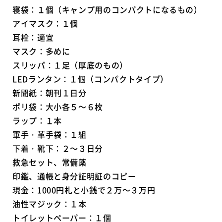
寝袋：１個（キャンプ用のコンパクトになるもの）
アイマスク：１個
耳栓：適宜
マスク：多めに
スリッパ：１足（厚底のもの）
LEDランタン：１個（コンパクトタイプ）
新聞紙：朝刊１日分
ポリ袋：大小各５～６枚
ラップ：１本
軍手・革手袋：１組
下着・靴下：２～３日分
救急セット、常備薬
印鑑、通帳と身分証明証のコピー
現金：1000円札と小銭で２万～３万円
油性マジック：１本
トイレットペーパー：１個