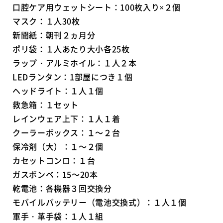
口腔ケア用ウェットシート：100枚入り×２個
マスク：１人30枚
新聞紙：朝刊２ヵ月分
ポリ袋：１人あたり大小各25枚
ラップ・アルミホイル：１人２本
LEDランタン：1部屋につき１個
ヘッドライト：１人１個
救急箱：１セット
レインウェア上下：１人１着
クーラーボックス：１～２台
保冷剤（大）：１～２個
カセットコンロ：１台
ガスボンベ：15～20本
乾電池：各機器３回交換分
モバイルバッテリー（電池交換式）：１人１個
軍手・革手袋：１人１組