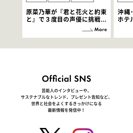
原菜乃華が『君と花火と約束
沖縄
と』で３度目の声優に挑戦！
ホテ
「お邪魔させてもらっている
端地
感覚ですが､お芝居に没頭で
すぎ
きて､すごく楽しいです」
いつ
芸能人のインタビューや、
サステナブルなトレンド、プレゼント告知など、
世界と社会をよくするきっかけになる
最新情報を発信中！