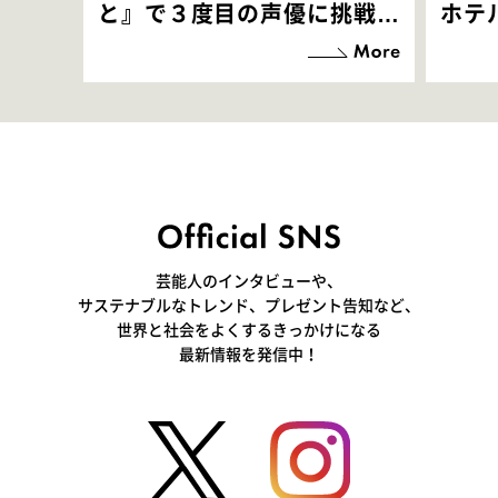
と』で３度目の声優に挑戦！
ホテ
「お邪魔させてもらっている
端地
感覚ですが､お芝居に没頭で
すぎ
きて､すごく楽しいです」
いつ
芸能人のインタビューや、
サステナブルなトレンド、プレゼント告知など、
世界と社会をよくするきっかけになる
最新情報を発信中！