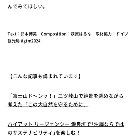
んでみてほしい。
Text：鈴木博美 Composition：萩原はるな 取材協力：ドイツ
観光局 #gtm2024
【こんな記事も読まれています】
「富士山ド〜ンッ！」三ツ峠山で絶景を眺めながら
考えた「この大自然を守るために」
ハイアット リージェンシー 瀬良垣で｢沖縄ならでは
のサステナビリティ｣を楽しむ！