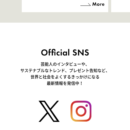
「お邪魔させてもらっている
端地
感覚ですが､お芝居に没頭で
すぎ
きて､すごく楽しいです」
いつ
芸能人のインタビューや、
サステナブルなトレンド、プレゼント告知など、
世界と社会をよくするきっかけになる
最新情報を発信中！