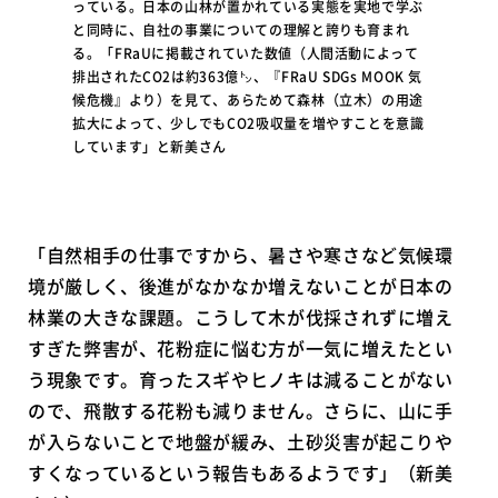
っている。日本の山林が置かれている実態を実地で学ぶ
と同時に、自社の事業についての理解と誇りも育まれ
る。「FRaUに掲載されていた数値（人間活動によって
排出されたCO2は約363億㌧、『FRaU SDGs MOOK 気
候危機』より）を見て、あらためて森林（立木）の用途
拡大によって、少しでもCO2吸収量を増やすことを意識
しています」と新美さん
「自然相手の仕事ですから、暑さや寒さなど気候環
境が厳しく、後進がなかなか増えないことが日本の
林業の大きな課題。こうして木が伐採されずに増え
すぎた弊害が、花粉症に悩む方が一気に増えたとい
う現象です。育ったスギやヒノキは減ることがない
ので、飛散する花粉も減りません。さらに、山に手
が入らないことで地盤が緩み、土砂災害が起こりや
すくなっているという報告もあるようです」（新美