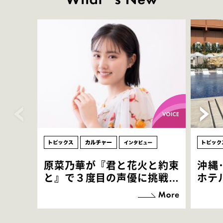
原菜乃華が『君と花火と約束
沖縄
と』で３度目の声優に挑戦！
ホテ
「お邪魔させてもらっている
端地
感覚ですが､お芝居に没頭で
すぎ
きて､すごく楽しいです」
いつ