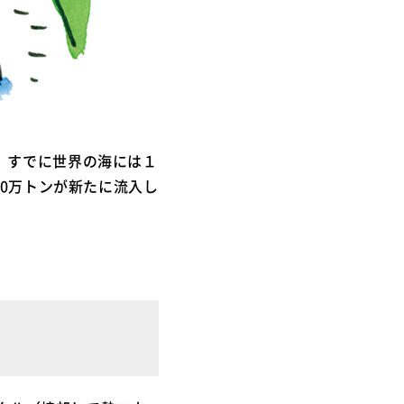
。すでに世界の海には１
00万トンが新たに流入し