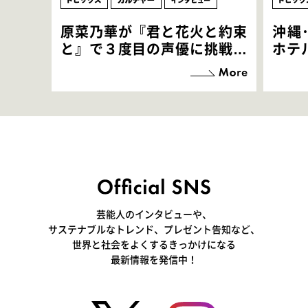
原菜乃華が『君と花火と約束
沖縄
と』で３度目の声優に挑戦！
ホテ
「お邪魔させてもらっている
端地
感覚ですが､お芝居に没頭で
すぎ
きて､すごく楽しいです」
いつ
芸能人のインタビューや、
サステナブルなトレンド、プレゼント告知など、
世界と社会をよくするきっかけになる
最新情報を発信中！