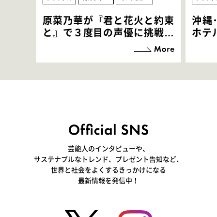
原菜乃華が『君と花火と約束
沖縄
と』で３度目の声優に挑戦！
ホテ
「お邪魔させてもらっている
端地
感覚ですが､お芝居に没頭で
すぎ
きて､すごく楽しいです」
いつ
芸能人のインタビューや、
サステナブルなトレンド、プレゼント告知など、
世界と社会をよくするきっかけになる
最新情報を発信中！