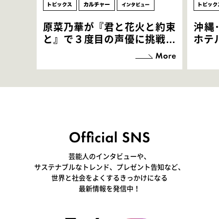
原菜乃華が『君と花火と約束
沖縄
と』で３度目の声優に挑戦！
ホテ
「お邪魔させてもらっている
端地
感覚ですが､お芝居に没頭で
すぎ
きて､すごく楽しいです」
いつ
芸能人のインタビューや、
サステナブルなトレンド、プレゼント告知など、
世界と社会をよくするきっかけになる
最新情報を発信中！