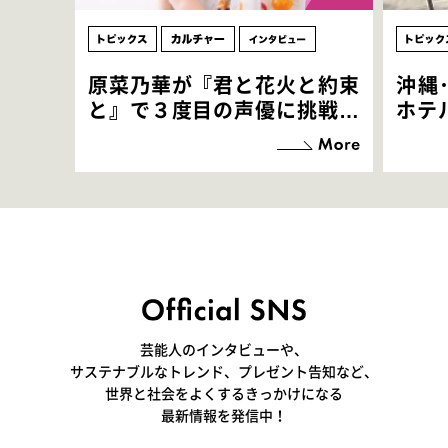
原菜乃華が『君と花火と約束
沖縄
と』で３度目の声優に挑戦！
ホテ
「お邪魔させてもらっている
端地
感覚ですが､お芝居に没頭で
すぎ
きて､すごく楽しいです」
いつ
芸能人のインタビューや、
サステナブルなトレンド、プレゼント告知など、
世界と社会をよくするきっかけになる
最新情報を発信中！