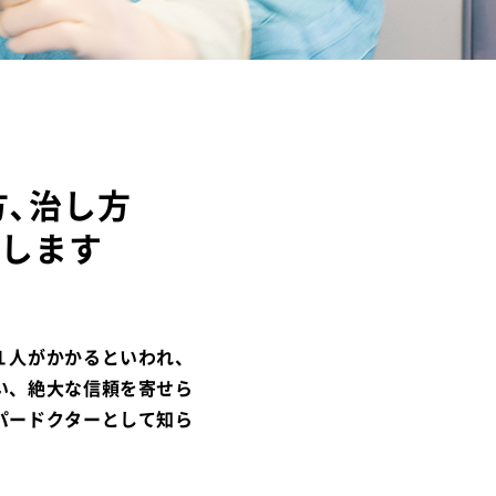
方､治し方
しします
１人がかかるといわれ、
い、絶大な信頼を寄せら
パードクターとして知ら