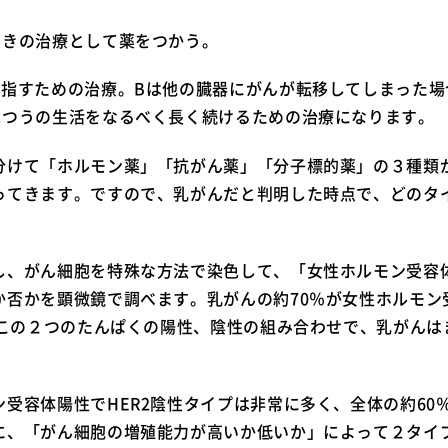
ときの治療として薬をつかう。
目指すための治療。Bは他の臓器にがんが転移してしまった場
ふつうの生活をなるべく長く続けるための治療になります。
分けて「ホルモン薬」「抗がん薬」「分子標的薬」の３種類
ってきます。ですので、乳がんだと判明した時点で、どのタ
し、がん細胞を特殊な方法で染色して、「女性ホルモン受容体
否かを顕微鏡で調べます。乳がんの約70％が女性ホルモン受
す。この２つのたんぱくの陽性、陰性の組み合わせで、乳がん
受容体陽性でHER2陰性タイプは非常に多く、全体の約60
に、「がん細胞の増殖能力が高いか低いか」によって２タイ