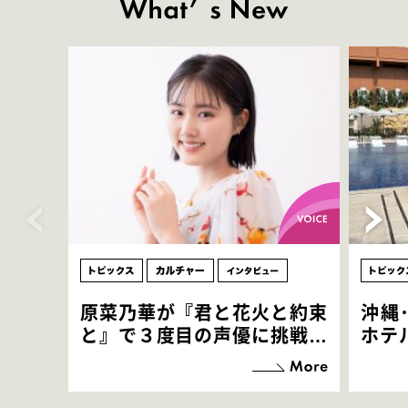
原菜乃華が『君と花火と約束
沖縄
と』で３度目の声優に挑戦！
ホテ
「お邪魔させてもらっている
端地
感覚ですが､お芝居に没頭で
すぎ
きて､すごく楽しいです」
いつ