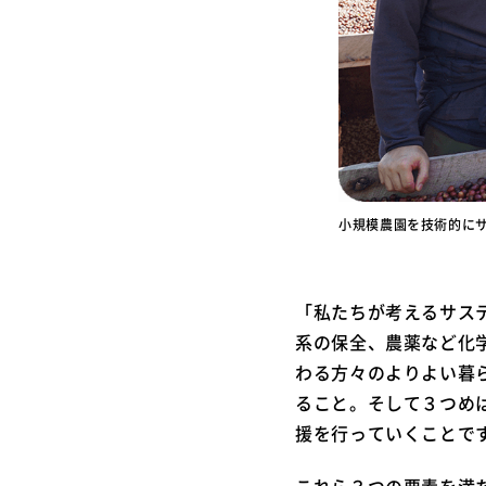
小規模農園を技術的に
「私たちが考えるサス
系の保全、農薬など化
わる方々のよりよい暮
ること。そして３つめ
援を行っていくことで
これら３つの要素を満