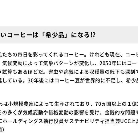
しいコーヒーは「希少品」になる!?
私たちの毎日を彩ってくれるコーヒー。けれども現在、コー
。気候変動によって気象パターンが変化し、2050年にはコ
う試算もあるほどだ。害虫や病気による収穫量の低下も深刻
延している。30年後にはコーヒー豆が世界的に不足し、希少
％は小規模農家によって生産されており、70ヵ国以上の１億2
その多くが気候変動や価格変動の影響を受け、金銭的な問題
Cホールディングス執行役員サステナビリティ担当兼UCC上
同）