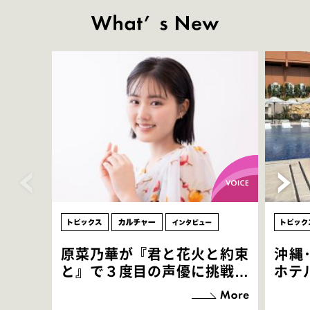
原菜乃華が『君と花火と約束
沖縄
と』で３度目の声優に挑戦！
ホテ
「お邪魔させてもらっている
端地
感覚ですが､お芝居に没頭で
すぎ