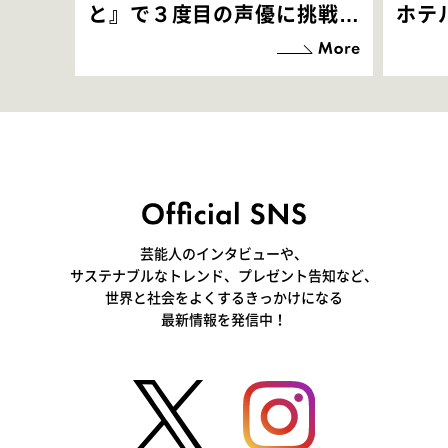
と』で３度目の声優に挑戦！
ホテ
「お邪魔させてもらっている
端地
感覚ですが､お芝居に没頭で
すぎ
きて､すごく楽しいです」
いつ
芸能人のインタビューや、
サステナブルなトレンド、プレゼント告知など、
世界と社会をよくするきっかけになる
最新情報を発信中！