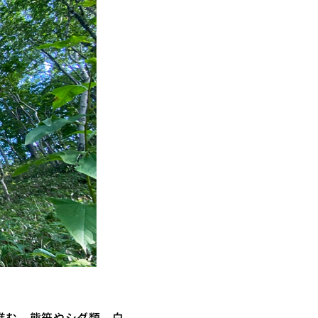
進む。熊笹やシダ類、白