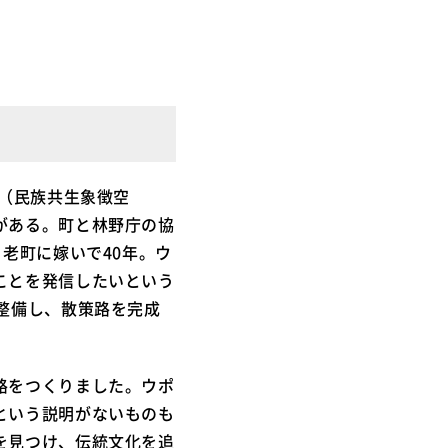
イ（民族共生象徴空
がある。町と林野庁の協
老町に嫁いで40年。ウ
ことを発信したいという
整備し、散策路を完成
路をつくりました。ウポ
という説明がないものも
を見つけ、伝統文化を追