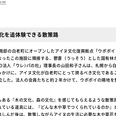
ーー
化を追体験できる散策路
道中南部の白老町にオープンしたアイヌ文化復興拠点「ウポポ
なったこの施設に隣接する、鬱蒼（うっそう）とした国有林
O法人「ウレｼパの杜」理事長の山田和子さんは、札幌から白
っかけに、アイヌ文化が白老町にとって誇るべき文化である
設立した。法人の会員たちと約２年かけて、ウポポイの隣地を
もある『木の文化、森の文化』を感じてもらえるような散策
れている道具には、『どんな木や草でつくられているのか』
楽しんだ後は、散策しながらアイヌの生活に必要な木や草花