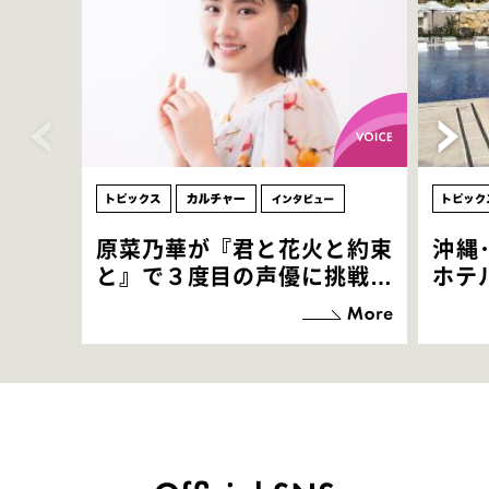
原菜乃華が『君と花火と約束
沖縄
と』で３度目の声優に挑戦！
ホテ
「お邪魔させてもらっている
端地
感覚ですが､お芝居に没頭で
すぎ
きて､すごく楽しいです」
いつ