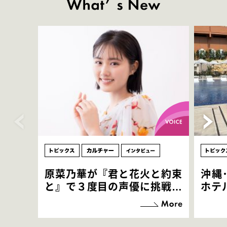
原菜乃華が『君と花火と約束
沖縄
と』で３度目の声優に挑戦！
ホテ
「お邪魔させてもらっている
端地
感覚ですが､お芝居に没頭で
すぎ
きて､すごく楽しいです」
いつ