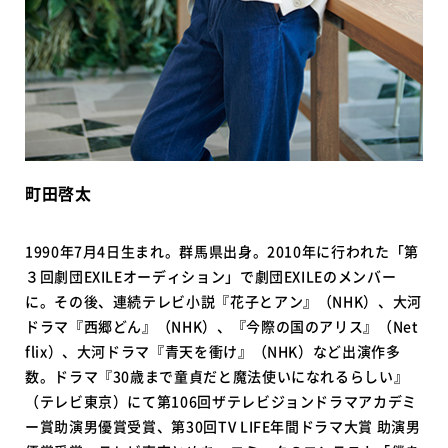
町田啓太
1990年7月4日生まれ。群馬県出身。2010年に行われた「第
３回劇団EXILEオーディション」で劇団EXILEのメンバー
に。その後、連続テレビ小説『花子とアン』（NHK）、大河
ドラマ『西郷どん』（NHK）、『今際の国のアリス』（Net
flix）、大河ドラマ『青天を衝け』（NHK）など出演作多
数。ドラマ『30歳まで童貞だと魔法使いになれるらしい』
（テレビ東京）にて第106回ザテレビジョンドラマアカデミ
ー賞助演男優賞受賞、第30回TV LIFE年間ドラマ大賞 助演男