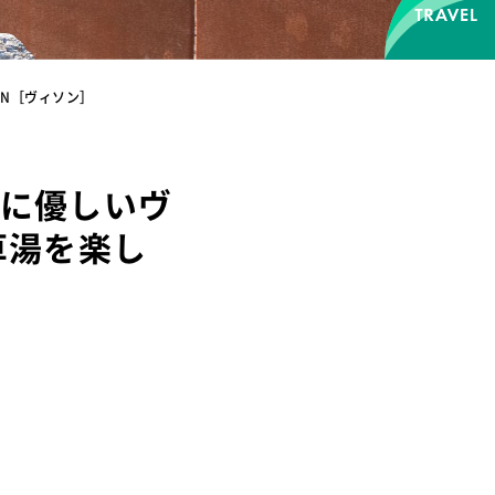
ON［ヴィソン］
境に優しいヴ
草湯を楽し