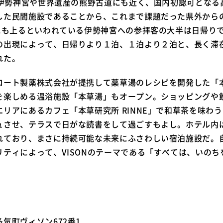
町は伊勢神宮や世界遺産の熊野古道にも近く、国内初認可とな
した民間施設であることから、これまで課題だった県外から
にも上るといわれている伊勢神宮への参拝客の大半は日帰りで
の出現によって、日帰りより１泊、１泊より２泊と、長く滞
れた。
ロート製薬株式会社が提携して薬草湯のレシピを開発した「
を楽しめる温浴施設「本草湯」もオープン。ショッピングや
リアにあるカフェ「本草研究所 RINNE」で和草茶を味わ
ュさせ、テラスで日がな読書をして過ごすもよし。ホテル内
れており、まさに持続可能な未来にふさわしい宿泊施設だ。
リティによって、VISONのテーマである「すべては、いの
気町ヴィソン672番1