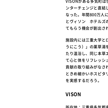
VISONがある多気
ンターチェンジと直結
なった。年間800万人
とヴィソン ホテルズ
てもらう機会が創出さ
施設内には三重大学と
うにこう）」の薬草湯
たり温浴し、同じ本草エ
て心と体をリフレッシ
貢献の取り組みがなさ
ときめ細かいホスピタ
を実感するだろう。
VISON
所在地：三重県多気郡多