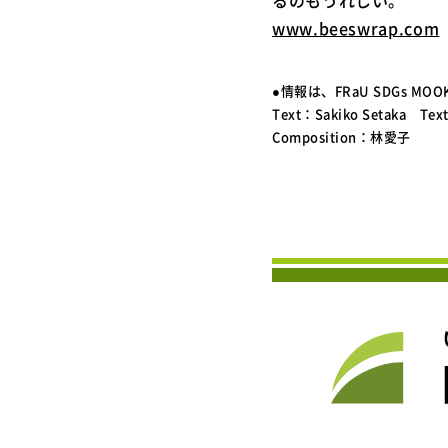
るのもうれしい。
www.beeswrap.com
●情報は、FRaU SDGs MO
Text：Sakiko Setaka Text
Composition：林愛子