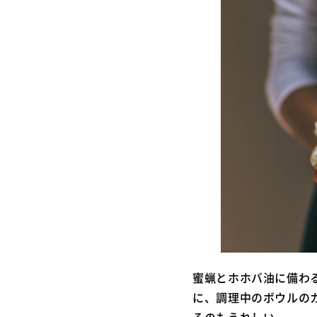
蜜蝋とホホバ油に備わ
に、調理中のボウルの