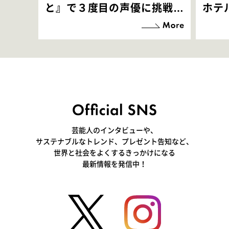
と』で３度目の声優に挑戦！
ホテ
「お邪魔させてもらっている
端地
感覚ですが､お芝居に没頭で
すぎ
きて､すごく楽しいです」
いつ
芸能人のインタビューや、
サステナブルなトレンド、プレゼント告知など、
世界と社会をよくするきっかけになる
最新情報を発信中！