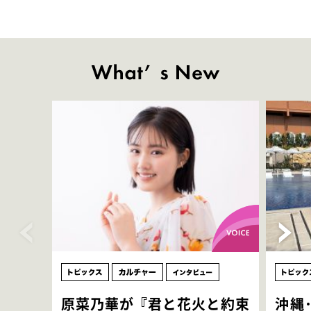
原菜乃華が『君と花火と約束
沖縄