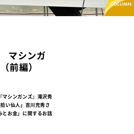
? マシンガ
」（前編）
『マシンガンズ』滝沢秀
み拾い仙人」吉川充秀さ
みとお金」に関するお話