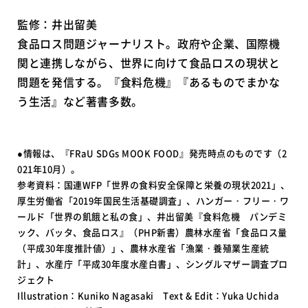
監修：井出留美
食品ロス問題ジャーナリスト。政府や企業、国際機
関と連携しながら、世界に向けて食品ロスの現状と
問題を発信する。『食料危機』『あるものでまかな
う生活』など著書多数。
●情報は、『FRaU SDGs MOOK FOOD』発売時点のものです（2
021年10月）。
参考資料：国連WFP「世界の食料安全保障と栄養の現状2021」、
厚生労働省「2019年国民生活基礎調査」、ハンガー・フリー・ワ
ールド「世界の飢餓と私の食」、井出留美『食料危機 パンデミ
ック、バッタ、食品ロス』（PHP新書）農林水産省「食品ロス量
（平成30年度推計値）」、農林水産省「漁業・養殖業生産統
計」、水産庁「平成30年度水産白書」、シングルマザー調査プロ
ジェクト
Illustration：Kuniko Nagasaki Text & Edit：Yuka Uchida