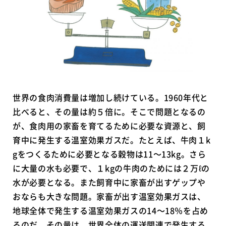
世界の食肉消費量は増加し続けている。1960年代と
比べると、その量は約５倍に。そこで問題となるの
が、食肉用の家畜を育てるために必要な資源と、飼
育中に発生する温室効果ガスだ。たとえば、牛肉１k
gをつくるために必要となる穀物は11～13kg。さら
に大量の水も必要で、１kgの牛肉のためには２万ℓの
水が必要となる。また飼育中に家畜が出すゲップや
おならも大きな問題。家畜が出す温室効果ガスは、
地球全体で発生する温室効果ガスの14～18％を占め
るのだ。その量は、世界全体の運送関連で発生する