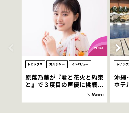
原菜乃華が『君と花火と約束
沖縄
と』で３度目の声優に挑戦！
ホテ
「お邪魔させてもらっている
端地
感覚ですが､お芝居に没頭で
すぎ
きて､すごく楽しいです」
いつ