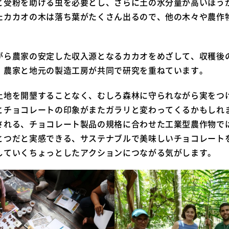
と受粉を助ける虫を必要とし、さらに土の水分量が高いほう
たカカオの木は落ち葉がたくさん出るので、他の木々や農作
がら農家の安定した収入源となるカカオをめざして、収穫後
、農家と地元の製造工房が共同で研究を重ねています。
土地を開墾することなく、むしろ森林に守られながら実をつ
とチョコレートの印象がまたガラリと変わってくるかもしれ
される、チョコレート製品の規格に合わせた工業型農作物で
とつだと実感できる、サステナブルで美味しいチョコレート
していくちょっとしたアクションにつながる気がします。