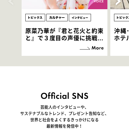
原菜乃華が『君と花火と約束
沖縄
と』で３度目の声優に挑戦！
ホテ
「お邪魔させてもらっている
端地
感覚ですが､お芝居に没頭で
すぎ
きて､すごく楽しいです」
いつ
芸能人のインタビューや、
サステナブルなトレンド、プレゼント告知など、
世界と社会をよくするきっかけになる
最新情報を発信中！