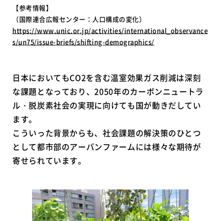
【参考情報】
（国際連合広報センター：人口構成の変化）
https://www.unic.or.jp/activities/international_observance
s/un75/issue-briefs/shifting-demographics/
日本においてもCO2を含む温室効果ガス削減は深刻
な課題となっており、2050年のカーボンニュートラ
ル・脱炭素社会の実現に向けても国が動きだしてい
ます。
こういった背景からも、社会課題の解決策のひとつ
として都市部のアーバンファームには様々な期待が
寄せられています。