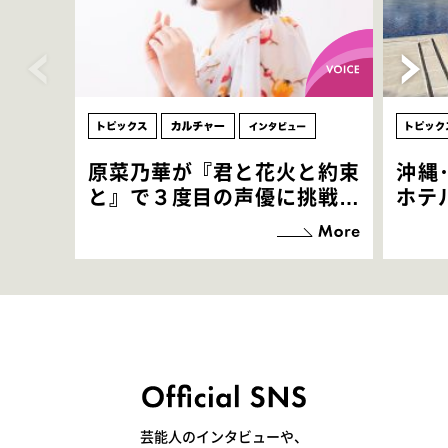
原菜乃華が『君と花火と約束
沖縄
と』で３度目の声優に挑戦！
ホテ
「お邪魔させてもらっている
端地
感覚ですが､お芝居に没頭で
すぎ
きて､すごく楽しいです」
いつ
芸能人のインタビューや、