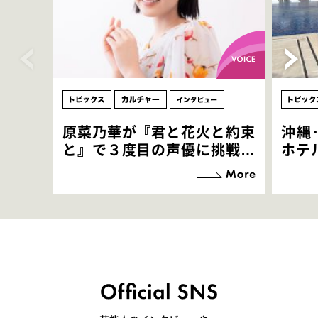
原菜乃華が『君と花火と約束
沖縄
と』で３度目の声優に挑戦！
ホテ
「お邪魔させてもらっている
端地
感覚ですが､お芝居に没頭で
すぎ
きて､すごく楽しいです」
いつ