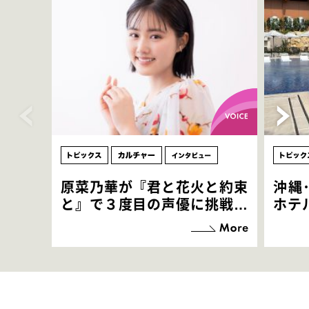
原菜乃華が『君と花火と約束
沖縄
と』で３度目の声優に挑戦！
ホテ
「お邪魔させてもらっている
端地
感覚ですが､お芝居に没頭で
すぎ
きて､すごく楽しいです」
いつ